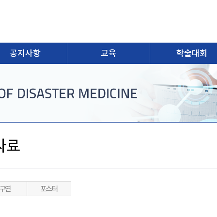
공지사항
교육
학술대회
자료
구연
포스터