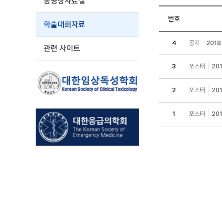
동영상자료실
번호
학술대회자료
4
공지
201
관련 사이트
3
포스터
20
2
포스터
20
1
포스터
20